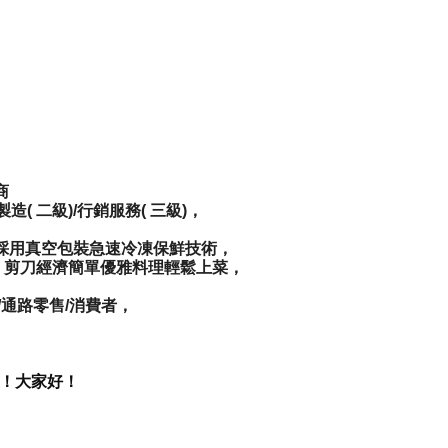
商
造( 二級)/行銷服務( 三級)，
採用真空包裝急速冷凍保鮮技術，
，剪刀經濟簡單優雅料理輕鬆上菜，
/通路零售/消費者，
我好！大家好！