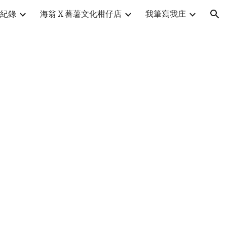
紀錄
海翁 X 蕃薯文化柑仔店
我筆寫我庄
ion