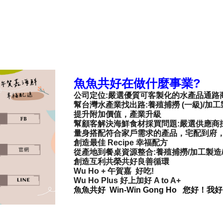
魚魚共好在做什麼事業?
公司定位:嚴選優質可客製化的水產品通路
幫台灣水產業找出路:養殖捕撈 (一級)/加工製
提升附加價值，產業升級
幫顧客解決海鮮食材採買問題:嚴選供應商
量身搭配符合家戶需求的產品，宅配到府
創造最佳 Recipe 幸福配方
從產地到餐桌資源整合:養殖捕撈/加工製造
創造互利共榮共好良善循環
Wu Ho + 午賀嘉 好吃!
Wu Ho Plus 好上加好 A to A+
魚魚共好 Win-Win Gong Ho 您好！