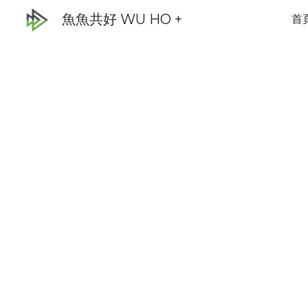
魚魚共好 WU HO +
首
Sk